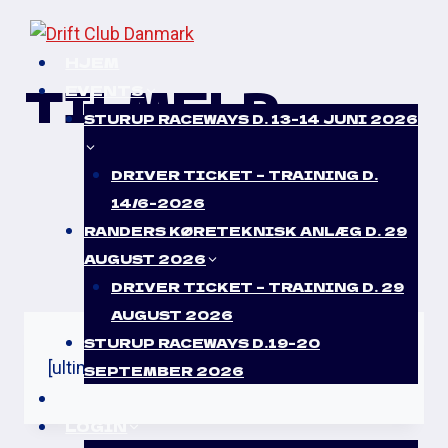
Skip
to
HJEM
content
TILMELD
EVENTS
STURUP RACEWAYS D. 13-14 JUNI 2026
DRIVER TICKET – TRAINING D.
14/6-2026
RANDERS KØRETEKNISK ANLÆG D. 29
AUGUST 2026
DRIVER TICKET – TRAINING D. 29
AUGUST 2026
STURUP RACEWAYS D.19-20
[ultimatemember form_id=”850″]
SEPTEMBER 2026
KONTAKT
LOGIN