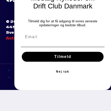
Drift Club Danmark
© 2026 Drift Club Danmark - CVR
Tilmeld dig for at få adgang til vores seneste
opdateringer og bedste tilbud.
44528398 - Kalundborgvej 91, 4470
Svebølle - Telefon: 40879270 Website by
Autobrand.dk
Tilmeld
VILKÅR OG BETINGELSER
Nej tak
PRIVATLIVSPOLITIK
HJEM
EVENTS
TOGGLE