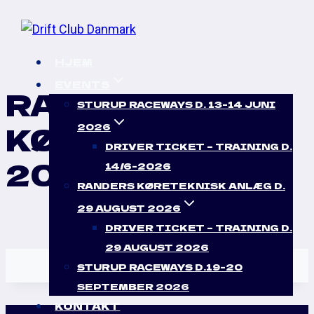
Skip
to
content
HJEM
EVENTS
RANDERS
STURUP RACEWAYS D. 13-14 JUNI
KØRETEKNISK
2026
DRIVER TICKET – TRAINING D.
2024
14/6-2026
RANDERS KØRETEKNISK ANLÆG D.
29 AUGUST 2026
DRIVER TICKET – TRAINING D.
29 AUGUST 2026
STURUP RACEWAYS D.19-20
SEPTEMBER 2026
KONTAKT