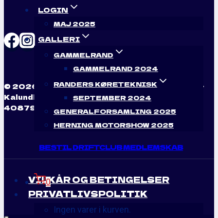
LOGIN
MAJ 2025
GALLERI
GAMMELRAND
GAMMELRAND 2024
RANDERS KØRETEKNISK
© 2026 Drift Club Danmark - CVR 44528398 -
Kalundborgvej 91, 4470 Svebølle - Telefon:
SEPTEMBER 2024
40879270 Website by
Autobrand.dk
GENERALFORSAMLING 2025
HERNING MOTORSHOW 2025
BESTIL DRIFTCLUB MEDLEMSKAB
VILKÅR OG BETINGELSER
0
PRIVATLIVSPOLITIK
Ingen varer i kurven.